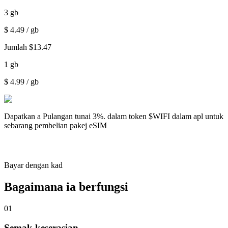
3
gb
$
4.49
/ gb
Jumlah
$
13.47
1
gb
$
4.99
/ gb
Dapatkan a
Pulangan tunai 3%.
dalam token $WIFI dalam apl untuk
sebarang pembelian pakej eSIM
Bayar dengan kad
Bagaimana ia berfungsi
01
Semak keserasian