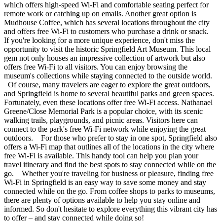
which offers high-speed Wi-Fi and comfortable seating perfect for
remote work or catching up on emails. Another great option is
Mudhouse Coffee, which has several locations throughout the city
and offers free Wi-Fi to customers who purchase a drink or snack.
If you're looking for a more unique experience, don't miss the
opportunity to visit the historic Springfield Art Museum. This local
gem not only houses an impressive collection of artwork but also
offers free Wi-Fi to all visitors. You can enjoy browsing the
museum's collections while staying connected to the outside world.
Of course, many travelers are eager to explore the great outdoors,
and Springfield is home to several beautiful parks and green spaces.
Fortunately, even these locations offer free Wi-Fi access. Nathanael
Greene/Close Memorial Park is a popular choice, with its scenic
walking trails, playgrounds, and picnic areas. Visitors here can
connect to the park's free Wi-Fi network while enjoying the great
outdoors. For those who prefer to stay in one spot, Springfield also
offers a Wi-Fi map that outlines all of the locations in the city where
free Wi-Fi is available. This handy tool can help you plan your
travel itinerary and find the best spots to stay connected while on the
go. Whether you're traveling for business or pleasure, finding free
Wi-Fi in Springfield is an easy way to save some money and stay
connected while on the go. From coffee shops to parks to museums,
there are plenty of options available to help you stay online and
informed. So don't hesitate to explore everything this vibrant city has
to offer – and stay connected while doing so!