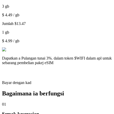
3
gb
$
4.49
/ gb
Jumlah
$
13.47
1
gb
$
4.99
/ gb
Dapatkan a
Pulangan tunai 3%.
dalam token $WIFI dalam apl untuk
sebarang pembelian pakej eSIM
Bayar dengan kad
Bagaimana ia berfungsi
01
Semak keserasian