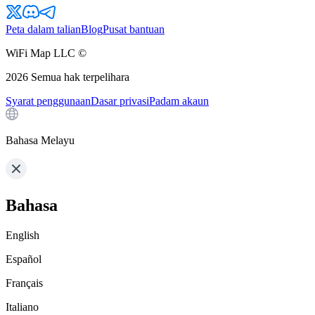
Peta dalam talian
Blog
Pusat bantuan
WiFi Map LLC ©
2026
Semua hak terpelihara
Syarat penggunaan
Dasar privasi
Padam akaun
Bahasa Melayu
Bahasa
English
Español
Français
Italiano