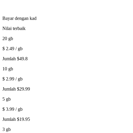
Bayar dengan kad
Nilai terbaik
20
gb
$
2.49
/ gb
Jumlah
$
49.8
10
gb
$
2.99
/ gb
Jumlah
$
29.99
5
gb
$
3.99
/ gb
Jumlah
$
19.95
3
gb