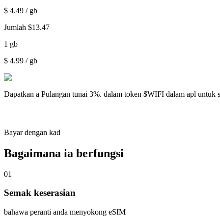
$
4.49
/ gb
Jumlah
$
13.47
1
gb
$
4.99
/ gb
Dapatkan a
Pulangan tunai 3%.
dalam token $WIFI dalam apl untuk 
Bayar dengan kad
Bagaimana ia berfungsi
01
Semak keserasian
bahawa peranti anda menyokong eSIM