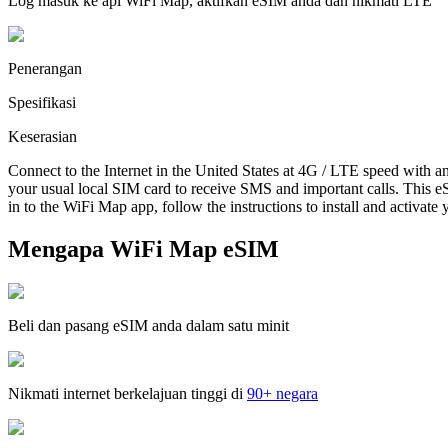
Log masuk ke apl WiFi Map, aktifkan eSIM anda dan nikmati LTE
Penerangan
Spesifikasi
Keserasian
Connect to the Internet in the United States at 4G / LTE speed with a
your usual local SIM card to receive SMS and important calls. This eS
in to the WiFi Map app, follow the instructions to install and activate
Mengapa WiFi Map eSIM
Beli dan pasang eSIM anda dalam satu minit
Nikmati internet berkelajuan tinggi di
90+ negara