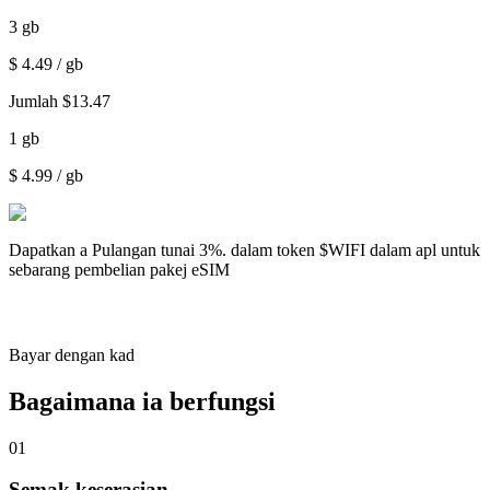
3
gb
$
4.49
/ gb
Jumlah
$
13.47
1
gb
$
4.99
/ gb
Dapatkan a
Pulangan tunai 3%.
dalam token $WIFI dalam apl untuk
sebarang pembelian pakej eSIM
Bayar dengan kad
Bagaimana ia berfungsi
01
Semak keserasian