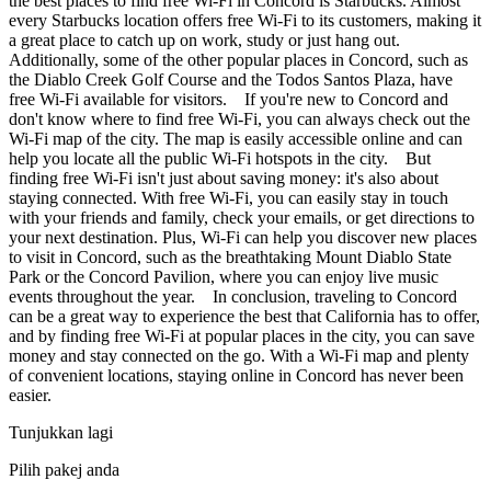
the best places to find free Wi-Fi in Concord is Starbucks. Almost
every Starbucks location offers free Wi-Fi to its customers, making it
a great place to catch up on work, study or just hang out.
Additionally, some of the other popular places in Concord, such as
the Diablo Creek Golf Course and the Todos Santos Plaza, have
free Wi-Fi available for visitors. If you're new to Concord and
don't know where to find free Wi-Fi, you can always check out the
Wi-Fi map of the city. The map is easily accessible online and can
help you locate all the public Wi-Fi hotspots in the city. But
finding free Wi-Fi isn't just about saving money: it's also about
staying connected. With free Wi-Fi, you can easily stay in touch
with your friends and family, check your emails, or get directions to
your next destination. Plus, Wi-Fi can help you discover new places
to visit in Concord, such as the breathtaking Mount Diablo State
Park or the Concord Pavilion, where you can enjoy live music
events throughout the year. In conclusion, traveling to Concord
can be a great way to experience the best that California has to offer,
and by finding free Wi-Fi at popular places in the city, you can save
money and stay connected on the go. With a Wi-Fi map and plenty
of convenient locations, staying online in Concord has never been
easier.
Tunjukkan lagi
Pilih pakej anda