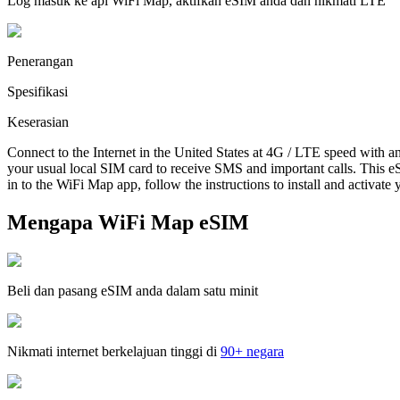
Log masuk ke apl WiFi Map, aktifkan eSIM anda dan nikmati LTE
Penerangan
Spesifikasi
Keserasian
Connect to the Internet in the United States at 4G / LTE speed with a
your usual local SIM card to receive SMS and important calls. This eS
in to the WiFi Map app, follow the instructions to install and activate
Mengapa WiFi Map eSIM
Beli dan pasang eSIM anda dalam satu minit
Nikmati internet berkelajuan tinggi di
90+ negara