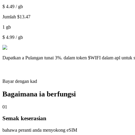
$
4.49
/ gb
Jumlah
$
13.47
1
gb
$
4.99
/ gb
Dapatkan a
Pulangan tunai 3%.
dalam token $WIFI dalam apl untuk 
Bayar dengan kad
Bagaimana ia berfungsi
01
Semak keserasian
bahawa peranti anda menyokong eSIM