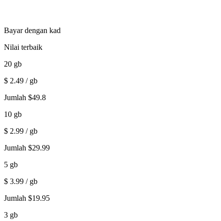
Bayar dengan kad
Nilai terbaik
20
gb
$
2.49
/ gb
Jumlah
$
49.8
10
gb
$
2.99
/ gb
Jumlah
$
29.99
5
gb
$
3.99
/ gb
Jumlah
$
19.95
3
gb