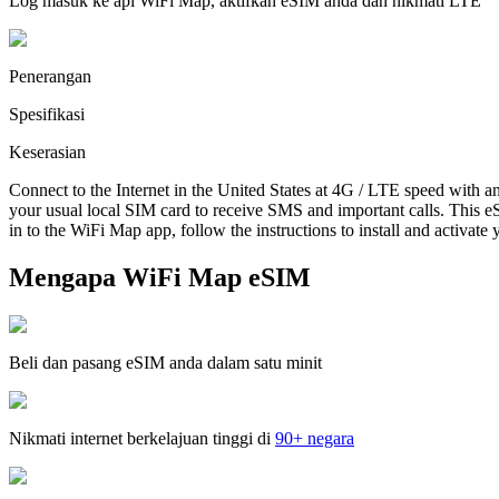
Log masuk ke apl WiFi Map, aktifkan eSIM anda dan nikmati LTE
Penerangan
Spesifikasi
Keserasian
Connect to the Internet in the United States at 4G / LTE speed with a
your usual local SIM card to receive SMS and important calls. This eS
in to the WiFi Map app, follow the instructions to install and activate
Mengapa WiFi Map eSIM
Beli dan pasang eSIM anda dalam satu minit
Nikmati internet berkelajuan tinggi di
90+ negara