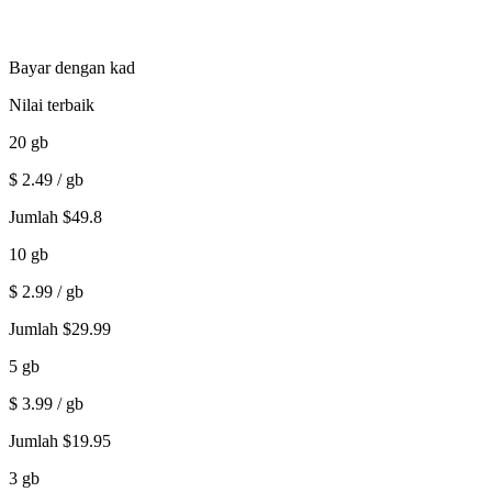
Bayar dengan kad
Nilai terbaik
20
gb
$
2.49
/ gb
Jumlah
$
49.8
10
gb
$
2.99
/ gb
Jumlah
$
29.99
5
gb
$
3.99
/ gb
Jumlah
$
19.95
3
gb