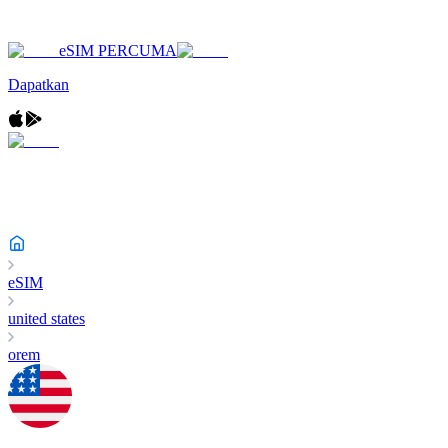
eSIM PERCUMA
Dapatkan
eSIM
united states
orem