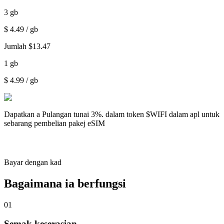
3
gb
$
4.49
/ gb
Jumlah
$
13.47
1
gb
$
4.99
/ gb
Dapatkan a
Pulangan tunai 3%.
dalam token $WIFI dalam apl untuk
sebarang pembelian pakej eSIM
Bayar dengan kad
Bagaimana ia berfungsi
01
Semak keserasian