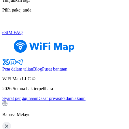
Tunjukkan lagi
Pilih pakej anda
eSIM FAQ
Peta dalam talian
Blog
Pusat bantuan
WiFi Map LLC ©
2026
Semua hak terpelihara
Syarat penggunaan
Dasar privasi
Padam akaun
Bahasa Melayu