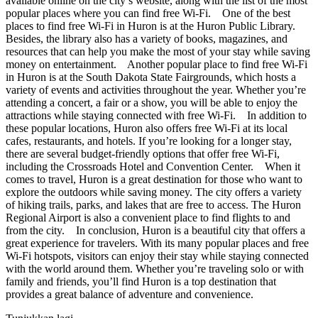
available online on the city’s website, along with the list of the most
popular places where you can find free Wi-Fi. One of the best
places to find free Wi-Fi in Huron is at the Huron Public Library.
Besides, the library also has a variety of books, magazines, and
resources that can help you make the most of your stay while saving
money on entertainment. Another popular place to find free Wi-Fi
in Huron is at the South Dakota State Fairgrounds, which hosts a
variety of events and activities throughout the year. Whether you’re
attending a concert, a fair or a show, you will be able to enjoy the
attractions while staying connected with free Wi-Fi. In addition to
these popular locations, Huron also offers free Wi-Fi at its local
cafes, restaurants, and hotels. If you’re looking for a longer stay,
there are several budget-friendly options that offer free Wi-Fi,
including the Crossroads Hotel and Convention Center. When it
comes to travel, Huron is a great destination for those who want to
explore the outdoors while saving money. The city offers a variety
of hiking trails, parks, and lakes that are free to access. The Huron
Regional Airport is also a convenient place to find flights to and
from the city. In conclusion, Huron is a beautiful city that offers a
great experience for travelers. With its many popular places and free
Wi-Fi hotspots, visitors can enjoy their stay while staying connected
with the world around them. Whether you’re traveling solo or with
family and friends, you’ll find Huron is a top destination that
provides a great balance of adventure and convenience.