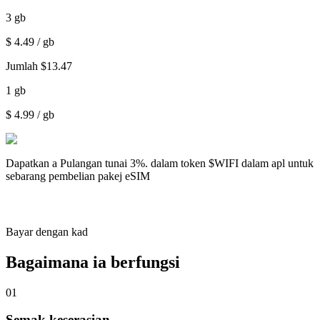
3
gb
$
4.49
/ gb
Jumlah
$
13.47
1
gb
$
4.99
/ gb
Dapatkan a
Pulangan tunai 3%.
dalam token $WIFI dalam apl untuk
sebarang pembelian pakej eSIM
Bayar dengan kad
Bagaimana ia berfungsi
01
Semak keserasian