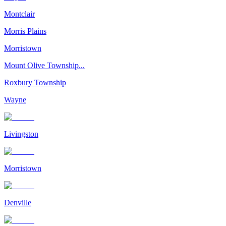
Montclair
Morris Plains
Morristown
Mount Olive Township...
Roxbury Township
Wayne
Livingston
Morristown
Denville