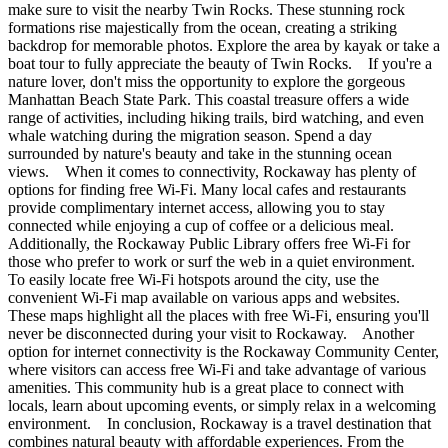
make sure to visit the nearby Twin Rocks. These stunning rock
formations rise majestically from the ocean, creating a striking
backdrop for memorable photos. Explore the area by kayak or take a
boat tour to fully appreciate the beauty of Twin Rocks. If you're a
nature lover, don't miss the opportunity to explore the gorgeous
Manhattan Beach State Park. This coastal treasure offers a wide
range of activities, including hiking trails, bird watching, and even
whale watching during the migration season. Spend a day
surrounded by nature's beauty and take in the stunning ocean
views. When it comes to connectivity, Rockaway has plenty of
options for finding free Wi-Fi. Many local cafes and restaurants
provide complimentary internet access, allowing you to stay
connected while enjoying a cup of coffee or a delicious meal.
Additionally, the Rockaway Public Library offers free Wi-Fi for
those who prefer to work or surf the web in a quiet environment.
To easily locate free Wi-Fi hotspots around the city, use the
convenient Wi-Fi map available on various apps and websites.
These maps highlight all the places with free Wi-Fi, ensuring you'll
never be disconnected during your visit to Rockaway. Another
option for internet connectivity is the Rockaway Community Center,
where visitors can access free Wi-Fi and take advantage of various
amenities. This community hub is a great place to connect with
locals, learn about upcoming events, or simply relax in a welcoming
environment. In conclusion, Rockaway is a travel destination that
combines natural beauty with affordable experiences. From the