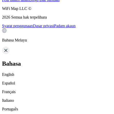
WiFi Map LLC ©
2026
Semua hak terpelihara
Syarat penggunaan
Dasar privasi
Padam akaun
Bahasa Melayu
Bahasa
English
Español
Français
Italiano
Português