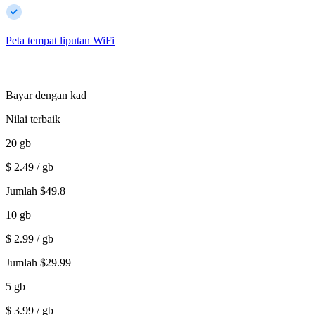
Peta tempat liputan WiFi
Bayar dengan kad
Nilai terbaik
20
gb
$
2.49
/ gb
Jumlah
$
49.8
10
gb
$
2.99
/ gb
Jumlah
$
29.99
5
gb
$
3.99
/ gb