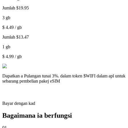
Jumlah
$
19.95
3
gb
$
4.49
/ gb
Jumlah
$
13.47
1
gb
$
4.99
/ gb
Dapatkan a
Pulangan tunai 3%.
dalam token $WIFI dalam apl untuk
sebarang pembelian pakej eSIM
Bayar dengan kad
Bagaimana ia berfungsi
01