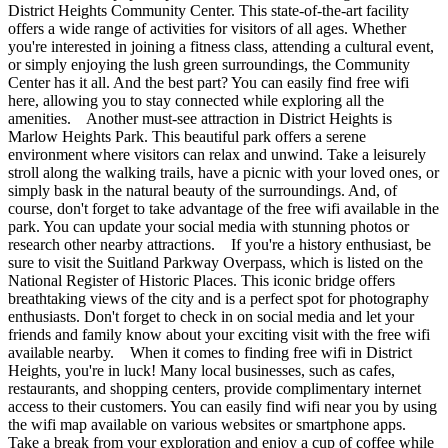
District Heights Community Center. This state-of-the-art facility
offers a wide range of activities for visitors of all ages. Whether
you're interested in joining a fitness class, attending a cultural event,
or simply enjoying the lush green surroundings, the Community
Center has it all. And the best part? You can easily find free wifi
here, allowing you to stay connected while exploring all the
amenities. Another must-see attraction in District Heights is
Marlow Heights Park. This beautiful park offers a serene
environment where visitors can relax and unwind. Take a leisurely
stroll along the walking trails, have a picnic with your loved ones, or
simply bask in the natural beauty of the surroundings. And, of
course, don't forget to take advantage of the free wifi available in the
park. You can update your social media with stunning photos or
research other nearby attractions. If you're a history enthusiast, be
sure to visit the Suitland Parkway Overpass, which is listed on the
National Register of Historic Places. This iconic bridge offers
breathtaking views of the city and is a perfect spot for photography
enthusiasts. Don't forget to check in on social media and let your
friends and family know about your exciting visit with the free wifi
available nearby. When it comes to finding free wifi in District
Heights, you're in luck! Many local businesses, such as cafes,
restaurants, and shopping centers, provide complimentary internet
access to their customers. You can easily find wifi near you by using
the wifi map available on various websites or smartphone apps.
Take a break from your exploration and enjoy a cup of coffee while