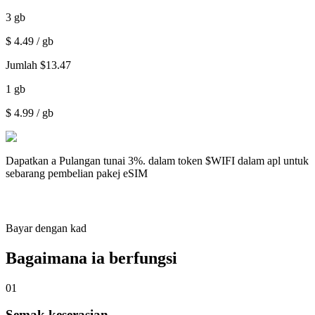
3
gb
$
4.49
/ gb
Jumlah
$
13.47
1
gb
$
4.99
/ gb
Dapatkan a
Pulangan tunai 3%.
dalam token $WIFI dalam apl untuk
sebarang pembelian pakej eSIM
Bayar dengan kad
Bagaimana ia berfungsi
01
Semak keserasian