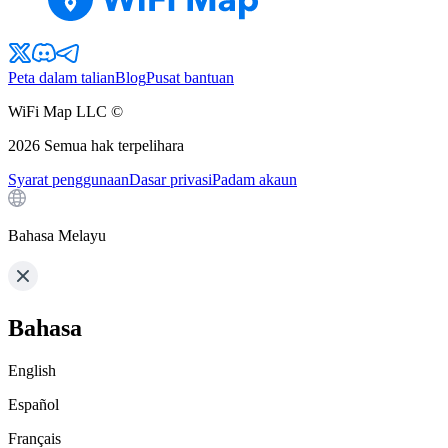
Peta dalam talian
Blog
Pusat bantuan
WiFi Map LLC ©
2026
Semua hak terpelihara
Syarat penggunaan
Dasar privasi
Padam akaun
Bahasa Melayu
Bahasa
English
Español
Français