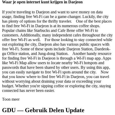
Waar je open internet kunt krijgen in Daejeon
If you're traveling to Daejeon and want to save money on data
usage, finding free Wi-Fi can be a game-changer. Luckily, the city
has plenty of options for the thrifty traveler. One of the best places
to find free Wi-Fi in Daejeon is at its numerous coffee shops.
Popular chains like Starbucks and Cafe Bene offer Wi-Fi to
customers. Additionally, many independent cafes throughout the city
offer free Wi-Fi as well. For those looking to stay connected while
out exploring the city, Daejeon also has various public spaces with
free Wi-Fi. Some of these spots include Daejeon Station, Daedeok-
gu Office station, and Jung-dong Station. Another handy resource
for finding free Wi-Fi in Daejeon is through a Wi-Fi map app. Apps
like Wi-Fi Map allow users to locate nearby Wi-Fi hotspots and
passwords that have been shared by other users. By using this app,
you can easily navigate to free Wi-Fi spots around the city. Now
that you know where to find free Wi-Fi in Daejeon, you can travel
without worrying about draining your data or exceeding your
budget. Whether you're sipping coffee or exploring the city, staying
connected has never been easier.
Toon meer
GDU — Gebruik Delen Update