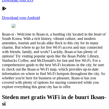
Download voor iOS
Download voor Android
Iksan-si
-
Welcome to Iksan-si, a bustling city located in the heart of
South Korea. With a rich history, vibrant culture, and modern
amenities, tourists and locals alike flock to this city for its many
charms. But where to go for free Wi-Fi access and stay connected
with friends, family, and work? Luckily, Iksan-si has plenty of
options! Try visiting popular spots like the Iksan Public Library,
Starbucks Coffee, and McDonald's for fast and free Wi-Fi. For a
comprehensive guide to the best Wi-Fi locations in the city, be sure
to check out the Iksan-si Wi-Fi map, which provides up-to-date
information on where to find Wi-Fi hotspots throughout the city. So
whether you're here for business or pleasure, Iksan-si has you
covered with plenty of options for staying connected while you
explore everything this great city has to offer.
Steden met gratis WiFi in de buurt Iksan-
si