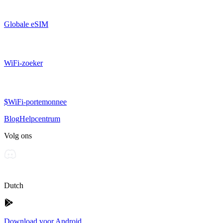
Globale eSIM
WiFi-zoeker
$WiFi-portemonnee
Blog
Helpcentrum
Volg ons
Dutch
Download voor Android