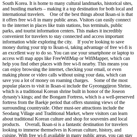
South Korea. It is home to many cultural landmarks, historical sites,
and bustling markets – making it a top destination for both local and
international travelers. One of the best things about Iksan-si is that
it offers free wi-fi in many public areas. Visitors can easily connect
to the internet in places like train stations, bus terminals, public
parks, and tourist information centers. This makes it incredibly
convenient for travelers to stay connected and access important
information while exploring the city. If you're looking to save
money during your trip to Iksan-si, taking advantage of free wi-fi is
an excellent way to do so. You can use your smartphone or laptop to
access wifi map apps like FreeWifiMap or WifiMapper, which can
help you find other places with free wi-fi nearby. This means you
can enjoy browsing the internet, checking your email, or even
making phone or video calls without using your data, which can
save you a lot of money on roaming charges. Some of the most
popular places to visit in Iksan-si include the Gyeonggijeon Shrine,
which is a traditional Korean shrine built in honor of the Joseon
dynasty's kings; and the Bongam Fortress, which is a well-preserved
fortress from the Baekje period that offers stunning views of the
surrounding countryside. Other must-see attractions include the
Seodang Village and Traditional Market, where visitors can learn
about traditional Korean culture and shop for souvenirs and local
products. Overall, Iksan-si is a fantastic destination for travelers
looking to immerse themselves in Korean culture, history, and
cuisine. With free wi-fi available in many public areas, you can stay