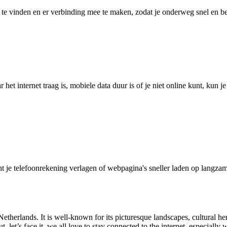
 vinden en er verbinding mee te maken, zodat je onderweg snel en betro
het internet traag is, mobiele data duur is of je niet online kunt, kun 
je telefoonrekening verlagen of webpagina's sneller laden op langzam
etherlands. It is well-known for its picturesque landscapes, cultural her
, let’s face it, we all love to stay connected to the internet, especially