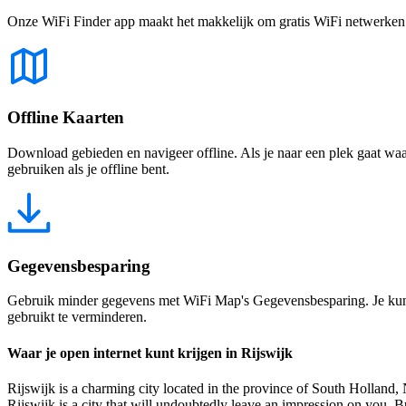
Onze WiFi Finder app maakt het makkelijk om gratis WiFi netwerken te
Offline Kaarten
Download gebieden en navigeer offline. Als je naar een plek gaat waar 
gebruiken als je offline bent.
Gegevensbesparing
Gebruik minder gegevens met WiFi Map's Gegevensbesparing. Je kunt 
gebruikt te verminderen.
Waar je open internet kunt krijgen in Rijswijk
Rijswijk is a charming city located in the province of South Holland, N
Rijswijk is a city that will undoubtedly leave an impression on you. But