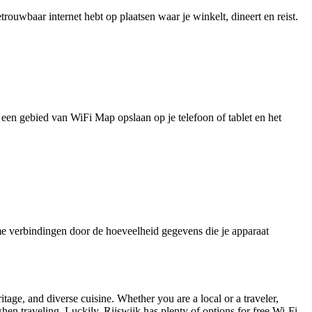
uwbaar internet hebt op plaatsen waar je winkelt, dineert en reist.
je een gebied van WiFi Map opslaan op je telefoon of tablet en het
e verbindingen door de hoeveelheid gegevens die je apparaat
itage, and diverse cuisine. Whether you are a local or a traveler,
 when traveling. Luckily, Rijswijk has plenty of options for free Wi-Fi.