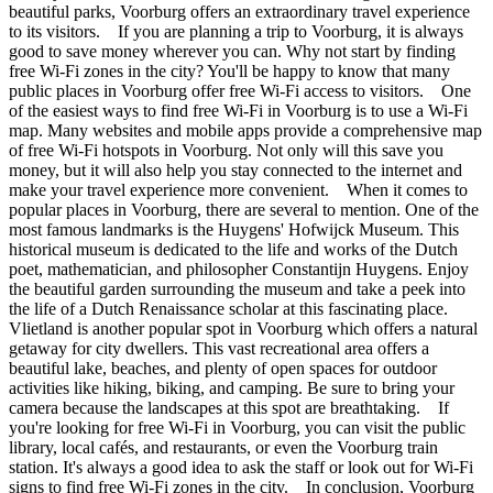
beautiful parks, Voorburg offers an extraordinary travel experience
to its visitors. If you are planning a trip to Voorburg, it is always
good to save money wherever you can. Why not start by finding
free Wi-Fi zones in the city? You'll be happy to know that many
public places in Voorburg offer free Wi-Fi access to visitors. One
of the easiest ways to find free Wi-Fi in Voorburg is to use a Wi-Fi
map. Many websites and mobile apps provide a comprehensive map
of free Wi-Fi hotspots in Voorburg. Not only will this save you
money, but it will also help you stay connected to the internet and
make your travel experience more convenient. When it comes to
popular places in Voorburg, there are several to mention. One of the
most famous landmarks is the Huygens' Hofwijck Museum. This
historical museum is dedicated to the life and works of the Dutch
poet, mathematician, and philosopher Constantijn Huygens. Enjoy
the beautiful garden surrounding the museum and take a peek into
the life of a Dutch Renaissance scholar at this fascinating place.
Vlietland is another popular spot in Voorburg which offers a natural
getaway for city dwellers. This vast recreational area offers a
beautiful lake, beaches, and plenty of open spaces for outdoor
activities like hiking, biking, and camping. Be sure to bring your
camera because the landscapes at this spot are breathtaking. If
you're looking for free Wi-Fi in Voorburg, you can visit the public
library, local cafés, and restaurants, or even the Voorburg train
station. It's always a good idea to ask the staff or look out for Wi-Fi
signs to find free Wi-Fi zones in the city. In conclusion, Voorburg