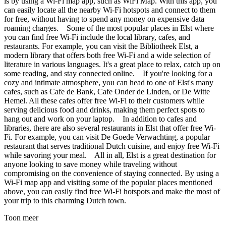
is by using a Wi-Fi map app, such as WiFi Map. With this app, you
can easily locate all the nearby Wi-Fi hotspots and connect to them
for free, without having to spend any money on expensive data
roaming charges. Some of the most popular places in Elst where
you can find free Wi-Fi include the local library, cafes, and
restaurants. For example, you can visit the Bibliotheek Elst, a
modern library that offers both free Wi-Fi and a wide selection of
literature in various languages. It's a great place to relax, catch up on
some reading, and stay connected online. If you're looking for a
cozy and intimate atmosphere, you can head to one of Elst's many
cafes, such as Cafe de Bank, Cafe Onder de Linden, or De Witte
Hemel. All these cafes offer free Wi-Fi to their customers while
serving delicious food and drinks, making them perfect spots to
hang out and work on your laptop. In addition to cafes and
libraries, there are also several restaurants in Elst that offer free Wi-
Fi. For example, you can visit De Goede Verwachting, a popular
restaurant that serves traditional Dutch cuisine, and enjoy free Wi-Fi
while savoring your meal. All in all, Elst is a great destination for
anyone looking to save money while traveling without
compromising on the convenience of staying connected. By using a
Wi-Fi map app and visiting some of the popular places mentioned
above, you can easily find free Wi-Fi hotspots and make the most of
your trip to this charming Dutch town.
Toon meer