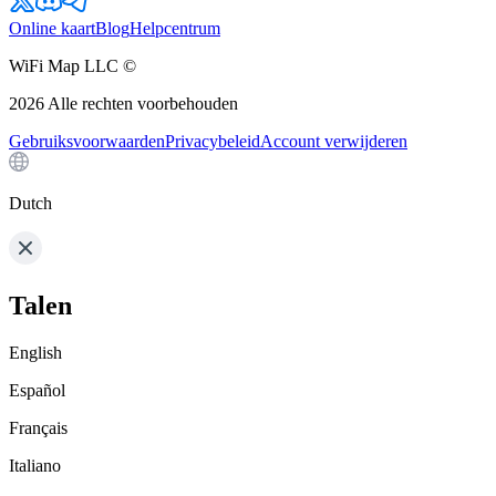
Online kaart
Blog
Helpcentrum
WiFi Map LLC ©
2026
Alle rechten voorbehouden
Gebruiksvoorwaarden
Privacybeleid
Account verwijderen
Dutch
Talen
English
Español
Français
Italiano