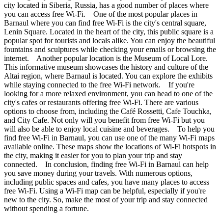
city located in Siberia, Russia, has a good number of places where
you can access free Wi-Fi. One of the most popular places in
Barnaul where you can find free Wi-Fi is the city's central square,
Lenin Square. Located in the heart of the city, this public square is a
popular spot for tourists and locals alike. You can enjoy the beautiful
fountains and sculptures while checking your emails or browsing the
internet. Another popular location is the Museum of Local Lore.
This informative museum showcases the history and culture of the
Altai region, where Barnaul is located. You can explore the exhibits
while staying connected to the free Wi-Fi network. If you're
looking for a more relaxed environment, you can head to one of the
city's cafes or restaurants offering free Wi-Fi. There are various
options to choose from, including the Café Rossetti, Cafe Touchka,
and City Cafe. Not only will you benefit from free Wi-Fi but you
will also be able to enjoy local cuisine and beverages. To help you
find free Wi-Fi in Barnaul, you can use one of the many Wi-Fi maps
available online. These maps show the locations of Wi-Fi hotspots in
the city, making it easier for you to plan your trip and stay
connected. In conclusion, finding free Wi-Fi in Barnaul can help
you save money during your travels. With numerous options,
including public spaces and cafes, you have many places to access
free Wi-Fi. Using a Wi-Fi map can be helpful, especially if you're
new to the city. So, make the most of your trip and stay connected
without spending a fortune.