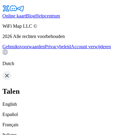
Online kaart
Blog
Helpcentrum
WiFi Map LLC ©
2026
Alle rechten voorbehouden
Gebruiksvoorwaarden
Privacybeleid
Account verwijderen
Dutch
Talen
English
Español
Français
Italiano