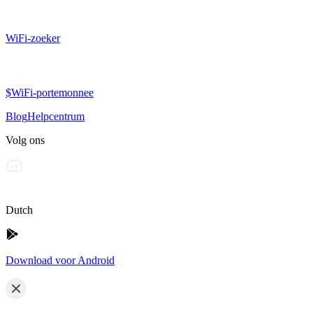
WiFi-zoeker
$WiFi-portemonnee
Blog
Helpcentrum
Volg ons
Dutch
Download voor Android