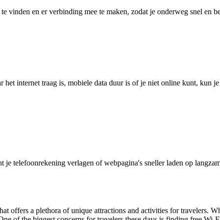
 vinden en er verbinding mee te maken, zodat je onderweg snel en betro
het internet traag is, mobiele data duur is of je niet online kunt, kun 
je telefoonrekening verlagen of webpagina's sneller laden op langzam
 offers a plethora of unique attractions and activities for travelers. Wh
 of the biggest concerns for travelers these days is finding free Wi-F