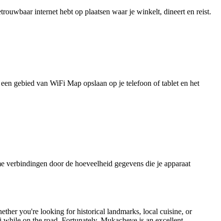
uwbaar internet hebt op plaatsen waar je winkelt, dineert en reist.
je een gebied van WiFi Map opslaan op je telefoon of tablet en het
e verbindingen door de hoeveelheid gegevens die je apparaat
ether you're looking for historical landmarks, local cuisine, or
i while on the road. Fortunately, Mukacheve is an excellent