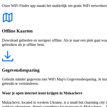
Onze WiFi Finder app maakt het makkelijk om gratis WiFi netwerken te
Offline Kaarten
Download gebieden en navigeer offline. Als je naar een plek gaat waar 
gebruiken als je offline bent.
Gegevensbesparing
Gebruik minder gegevens met WiFi Map's Gegevensbesparing. Je kunt 
gebruikt te verminderen.
Waar je open internet kunt krijgen in Mukacheve
Mukacheve, located in western Ukraine, is a small but charming city that
outdoor adventures, there's something for everyone in Mukacheve. One