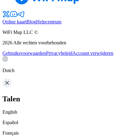
Online kaart
Blog
Helpcentrum
WiFi Map LLC ©
2026
Alle rechten voorbehouden
Gebruiksvoorwaarden
Privacybeleid
Account verwijderen
Dutch
Talen
English
Español
Français