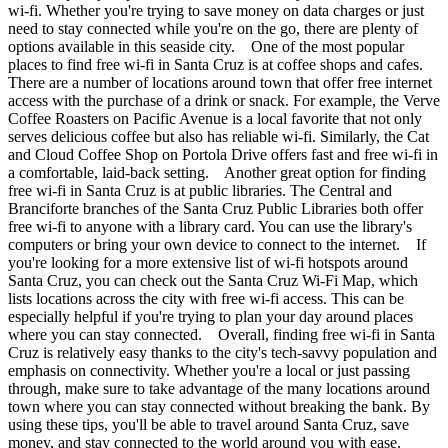
wi-fi. Whether you're trying to save money on data charges or just
need to stay connected while you're on the go, there are plenty of
options available in this seaside city. One of the most popular
places to find free wi-fi in Santa Cruz is at coffee shops and cafes.
There are a number of locations around town that offer free internet
access with the purchase of a drink or snack. For example, the Verve
Coffee Roasters on Pacific Avenue is a local favorite that not only
serves delicious coffee but also has reliable wi-fi. Similarly, the Cat
and Cloud Coffee Shop on Portola Drive offers fast and free wi-fi in
a comfortable, laid-back setting. Another great option for finding
free wi-fi in Santa Cruz is at public libraries. The Central and
Branciforte branches of the Santa Cruz Public Libraries both offer
free wi-fi to anyone with a library card. You can use the library's
computers or bring your own device to connect to the internet. If
you're looking for a more extensive list of wi-fi hotspots around
Santa Cruz, you can check out the Santa Cruz Wi-Fi Map, which
lists locations across the city with free wi-fi access. This can be
especially helpful if you're trying to plan your day around places
where you can stay connected. Overall, finding free wi-fi in Santa
Cruz is relatively easy thanks to the city's tech-savvy population and
emphasis on connectivity. Whether you're a local or just passing
through, make sure to take advantage of the many locations around
town where you can stay connected without breaking the bank. By
using these tips, you'll be able to travel around Santa Cruz, save
money, and stay connected to the world around you with ease.