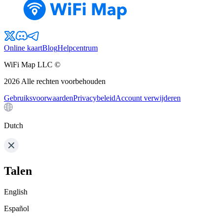
Online kaart
Blog
Helpcentrum
WiFi Map LLC ©
2026
Alle rechten voorbehouden
Gebruiksvoorwaarden
Privacybeleid
Account verwijderen
Dutch
Talen
English
Español