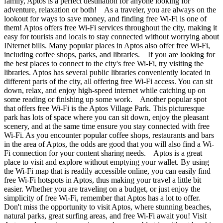
family, Aptos is a perfect destination for anyone looking for
adventure, relaxation or both! As a traveler, you are always on the
lookout for ways to save money, and finding free Wi-Fi is one of
them! Aptos offers free Wi-Fi services throughout the city, making it
easy for tourists and locals to stay connected without worrying about
INternet bills. Many popular places in Aptos also offer free Wi-Fi,
including coffee shops, parks, and libraries. If you are looking for
the best places to connect to the city's free Wi-Fi, try visiting the
libraries. Aptos has several public libraries conveniently located in
different parts of the city, all offering free Wi-Fi access. You can sit
down, relax, and enjoy high-speed internet while catching up on
some reading or finishing up some work. Another popular spot
that offers free Wi-Fi is the Aptos Village Park. This picturesque
park has lots of space where you can sit down, enjoy the pleasant
scenery, and at the same time ensure you stay connected with free
Wi-Fi. As you encounter popular coffee shops, restaurants and bars
in the area of Aptos, the odds are good that you will also find a Wi-
Fi connection for your content sharing needs. Aptos is a great
place to visit and explore without emptying your wallet. By using
the Wi-Fi map that is readily accessible online, you can easily find
free Wi-Fi hotspots in Aptos, thus making your travel a little bit
easier. Whether you are traveling on a budget, or just enjoy the
simplicity of free Wi-Fi, remember that Aptos has a lot to offer.
Don't miss the opportunity to visit Aptos, where stunning beaches,
natural parks, great surfing areas, and free Wi-Fi await you! Visit