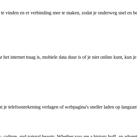
 vinden en er verbinding mee te maken, zodat je onderweg snel en betro
het internet traag is, mobiele data duur is of je niet online kunt, kun 
je telefoonrekening verlagen of webpagina's sneller laden op langzam
ory, culture, and natural beauty. Whether you are a history buff, an adv