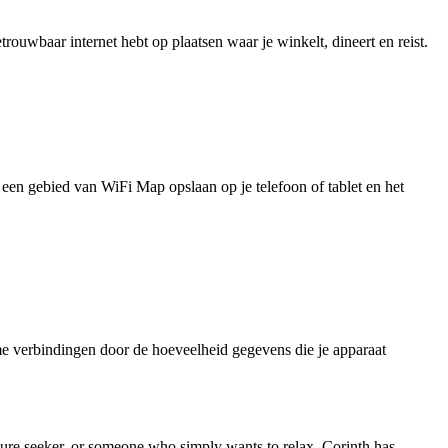
uwbaar internet hebt op plaatsen waar je winkelt, dineert en reist.
je een gebied van WiFi Map opslaan op je telefoon of tablet en het
e verbindingen door de hoeveelheid gegevens die je apparaat
enture seeker, or someone who simply wants to relax, Corinth has