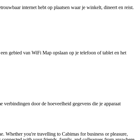
uwbaar internet hebt op plaatsen waar je winkelt, dineert en reist.
je een gebied van WiFi Map opslaan op je telefoon of tablet en het
e verbindingen door de hoeveelheid gegevens die je apparaat
sine. Whether you're travelling to Cabimas for business or pleasure,
tay connected with your friends, family, and colleagues from anywhere