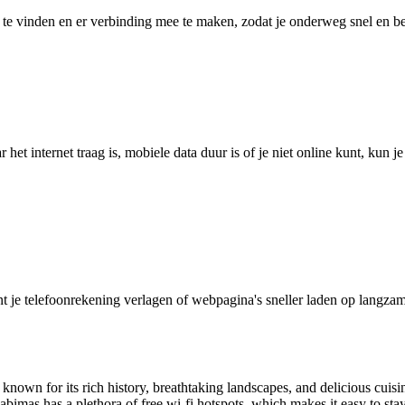
 vinden en er verbinding mee te maken, zodat je onderweg snel en betro
het internet traag is, mobiele data duur is of je niet online kunt, kun 
je telefoonrekening verlagen of webpagina's sneller laden op langzam
is known for its rich history, breathtaking landscapes, and delicious cui
Cabimas has a plethora of free wi-fi hotspots, which makes it easy to s