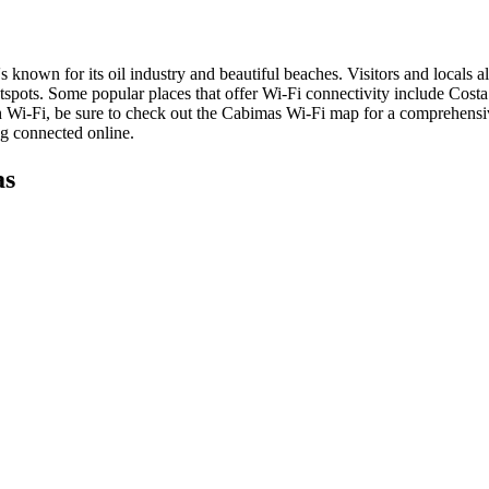
's known for its oil industry and beautiful beaches. Visitors and locals 
tspots. Some popular places that offer Wi-Fi connectivity include Cost
th Wi-Fi, be sure to check out the Cabimas Wi-Fi map for a comprehensive 
ng connected online.
as