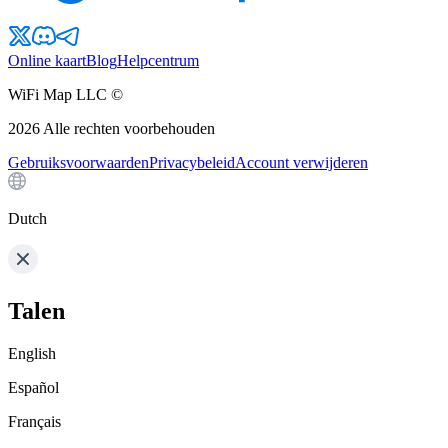
Online kaart
Blog
Helpcentrum
WiFi Map LLC ©
2026
Alle rechten voorbehouden
Gebruiksvoorwaarden
Privacybeleid
Account verwijderen
Dutch
Talen
English
Español
Français