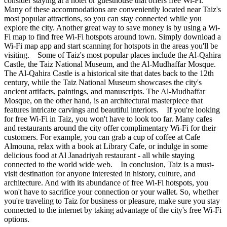
consider staying at a hotel or guesthouse that offers free Wi-Fi.
Many of these accommodations are conveniently located near Taiz's
most popular attractions, so you can stay connected while you
explore the city. Another great way to save money is by using a Wi-
Fi map to find free Wi-Fi hotspots around town. Simply download a
Wi-Fi map app and start scanning for hotspots in the areas you'll be
visiting. Some of Taiz's most popular places include the Al-Qahira
Castle, the Taiz National Museum, and the Al-Mudhaffar Mosque.
The Al-Qahira Castle is a historical site that dates back to the 12th
century, while the Taiz National Museum showcases the city's
ancient artifacts, paintings, and manuscripts. The Al-Mudhaffar
Mosque, on the other hand, is an architectural masterpiece that
features intricate carvings and beautiful interiors. If you're looking
for free Wi-Fi in Taiz, you won't have to look too far. Many cafes
and restaurants around the city offer complimentary Wi-Fi for their
customers. For example, you can grab a cup of coffee at Cafe
Almouna, relax with a book at Library Cafe, or indulge in some
delicious food at Al Janadriyah restaurant - all while staying
connected to the world wide web. In conclusion, Taiz is a must-
visit destination for anyone interested in history, culture, and
architecture. And with its abundance of free Wi-Fi hotspots, you
won't have to sacrifice your connection or your wallet. So, whether
you're traveling to Taiz for business or pleasure, make sure you stay
connected to the internet by taking advantage of the city's free Wi-Fi
options.