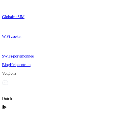
Globale eSIM
WiFi-zoeker
$WiFi-portemonnee
Blog
Helpcentrum
Volg ons
Dutch