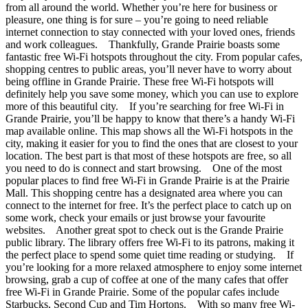
from all around the world. Whether you’re here for business or
pleasure, one thing is for sure – you’re going to need reliable
internet connection to stay connected with your loved ones, friends
and work colleagues. Thankfully, Grande Prairie boasts some
fantastic free Wi-Fi hotspots throughout the city. From popular cafes,
shopping centres to public areas, you’ll never have to worry about
being offline in Grande Prairie. These free Wi-Fi hotspots will
definitely help you save some money, which you can use to explore
more of this beautiful city. If you’re searching for free Wi-Fi in
Grande Prairie, you’ll be happy to know that there’s a handy Wi-Fi
map available online. This map shows all the Wi-Fi hotspots in the
city, making it easier for you to find the ones that are closest to your
location. The best part is that most of these hotspots are free, so all
you need to do is connect and start browsing. One of the most
popular places to find free Wi-Fi in Grande Prairie is at the Prairie
Mall. This shopping centre has a designated area where you can
connect to the internet for free. It’s the perfect place to catch up on
some work, check your emails or just browse your favourite
websites. Another great spot to check out is the Grande Prairie
public library. The library offers free Wi-Fi to its patrons, making it
the perfect place to spend some quiet time reading or studying. If
you’re looking for a more relaxed atmosphere to enjoy some internet
browsing, grab a cup of coffee at one of the many cafes that offer
free Wi-Fi in Grande Prairie. Some of the popular cafes include
Starbucks, Second Cup and Tim Hortons. With so many free Wi-