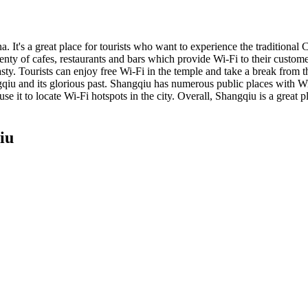
a. It's a great place for tourists who want to experience the traditional 
 plenty of cafes, restaurants and bars which provide Wi-Fi to their custo
ty. Tourists can enjoy free Wi-Fi in the temple and take a break from t
qiu and its glorious past. Shangqiu has numerous public places with Wi-F
 it to locate Wi-Fi hotspots in the city. Overall, Shangqiu is a great plac
iu