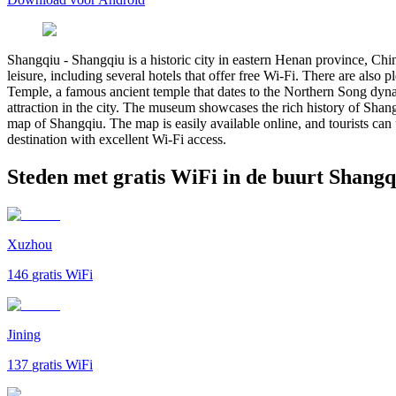
Shangqiu
-
Shangqiu is a historic city in eastern Henan province, Chin
leisure, including several hotels that offer free Wi-Fi. There are also
Temple, a famous ancient temple that dates to the Northern Song dynas
attraction in the city. The museum showcases the rich history of Shang
map of Shangqiu. The map is easily available online, and tourists can use
destination with excellent Wi-Fi access.
Steden met gratis WiFi in de buurt Shangq
Xuzhou
146
gratis WiFi
Jining
137
gratis WiFi