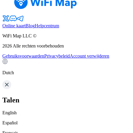
Online kaart
Blog
Helpcentrum
WiFi Map LLC ©
2026
Alle rechten voorbehouden
Gebruiksvoorwaarden
Privacybeleid
Account verwijderen
Dutch
Talen
English
Español
Français