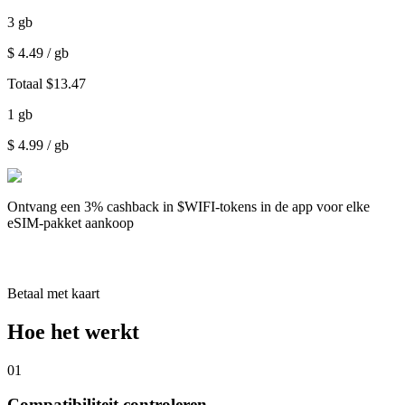
3
gb
$
4.49
/ gb
Totaal
$
13.47
1
gb
$
4.99
/ gb
Ontvang een
3% cashback
in $WIFI-tokens in de app voor elke
eSIM-pakket aankoop
Betaal met kaart
Hoe het werkt
01
Compatibiliteit controleren