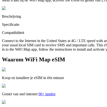
Meld u aan bij de WiFi Map app, activeer uw eSIM en geniet van LT
Beschrijving
Specificatie
Compatibiliteit
Connect to the Internet in the United States at 4G / LTE speed with a
your usual local SIM card to receive SMS and important calls. This eS
in to the WiFi Map app, follow the instructions to install and activate
Waarom WiFi Map eSIM
Koop en installeer je eSIM in één minuut
Geniet van snel internet
90+ landen