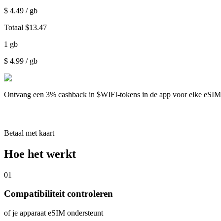
$
4.49
/ gb
Totaal
$
13.47
1
gb
$
4.99
/ gb
Ontvang een
3% cashback
in $WIFI-tokens in de app voor elke eSI
Betaal met kaart
Hoe het werkt
01
Compatibiliteit controleren
of je apparaat eSIM ondersteunt