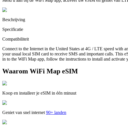
Meld u aan bij de WiFi Map app, activeer uw eSIM en geniet van LT
Beschrijving
Specificatie
Compatibiliteit
Connect to the Internet in the United States at 4G / LTE speed with a
your usual local SIM card to receive SMS and important calls. This eS
in to the WiFi Map app, follow the instructions to install and activate
Waarom WiFi Map eSIM
Koop en installeer je eSIM in één minuut
Geniet van snel internet
90+ landen