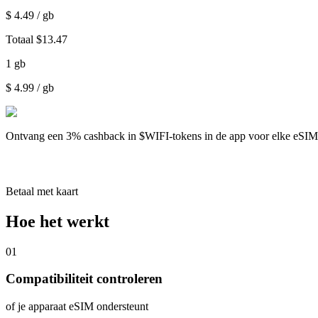
$
4.49
/ gb
Totaal
$
13.47
1
gb
$
4.99
/ gb
Ontvang een
3% cashback
in $WIFI-tokens in de app voor elke eSI
Betaal met kaart
Hoe het werkt
01
Compatibiliteit controleren
of je apparaat eSIM ondersteunt