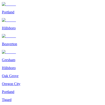
Portland
Hillsboro
Beaverton
Gresham
Hillsboro
Oak Grove
Oregon City
Portland
Tigard