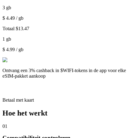
3
gb
$
4.49
/ gb
Totaal
$
13.47
1
gb
$
4.99
/ gb
Ontvang een
3% cashback
in $WIFI-tokens in de app voor elke
eSIM-pakket aankoop
Betaal met kaart
Hoe het werkt
01
Compatibiliteit controleren