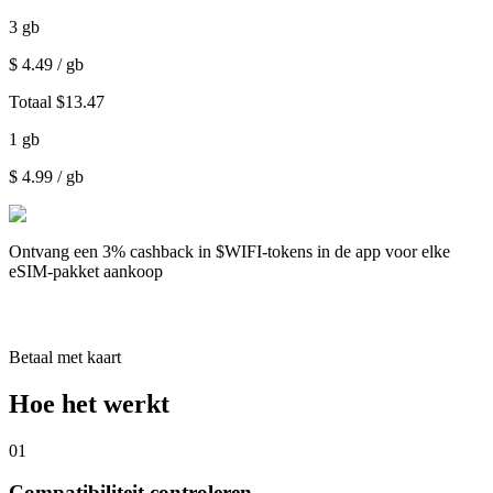
3
gb
$
4.49
/ gb
Totaal
$
13.47
1
gb
$
4.99
/ gb
Ontvang een
3% cashback
in $WIFI-tokens in de app voor elke
eSIM-pakket aankoop
Betaal met kaart
Hoe het werkt
01
Compatibiliteit controleren