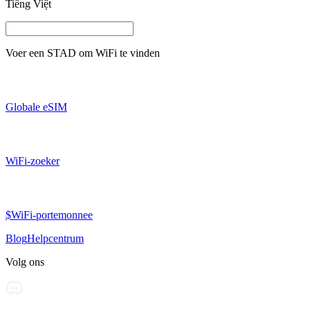
Tiếng Việt
Voer een
STAD
om WiFi te vinden
Globale eSIM
WiFi-zoeker
$WiFi-portemonnee
Blog
Helpcentrum
Volg ons