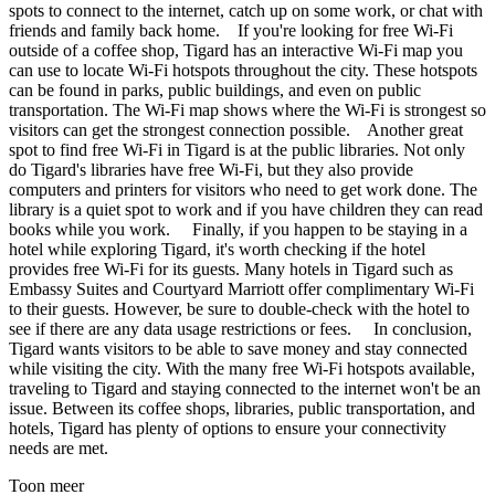
spots to connect to the internet, catch up on some work, or chat with
friends and family back home. If you're looking for free Wi-Fi
outside of a coffee shop, Tigard has an interactive Wi-Fi map you
can use to locate Wi-Fi hotspots throughout the city. These hotspots
can be found in parks, public buildings, and even on public
transportation. The Wi-Fi map shows where the Wi-Fi is strongest so
visitors can get the strongest connection possible. Another great
spot to find free Wi-Fi in Tigard is at the public libraries. Not only
do Tigard's libraries have free Wi-Fi, but they also provide
computers and printers for visitors who need to get work done. The
library is a quiet spot to work and if you have children they can read
books while you work. Finally, if you happen to be staying in a
hotel while exploring Tigard, it's worth checking if the hotel
provides free Wi-Fi for its guests. Many hotels in Tigard such as
Embassy Suites and Courtyard Marriott offer complimentary Wi-Fi
to their guests. However, be sure to double-check with the hotel to
see if there are any data usage restrictions or fees. In conclusion,
Tigard wants visitors to be able to save money and stay connected
while visiting the city. With the many free Wi-Fi hotspots available,
traveling to Tigard and staying connected to the internet won't be an
issue. Between its coffee shops, libraries, public transportation, and
hotels, Tigard has plenty of options to ensure your connectivity
needs are met.
Toon meer