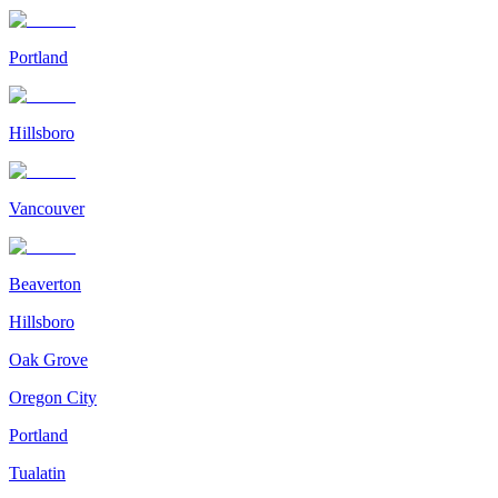
Portland
Hillsboro
Vancouver
Beaverton
Hillsboro
Oak Grove
Oregon City
Portland
Tualatin