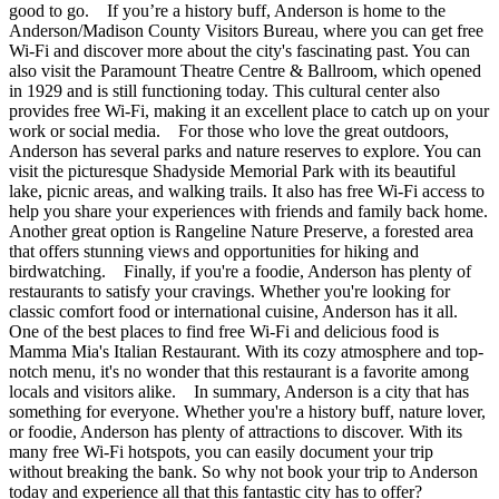
good to go. If you’re a history buff, Anderson is home to the
Anderson/Madison County Visitors Bureau, where you can get free
Wi-Fi and discover more about the city's fascinating past. You can
also visit the Paramount Theatre Centre & Ballroom, which opened
in 1929 and is still functioning today. This cultural center also
provides free Wi-Fi, making it an excellent place to catch up on your
work or social media. For those who love the great outdoors,
Anderson has several parks and nature reserves to explore. You can
visit the picturesque Shadyside Memorial Park with its beautiful
lake, picnic areas, and walking trails. It also has free Wi-Fi access to
help you share your experiences with friends and family back home.
Another great option is Rangeline Nature Preserve, a forested area
that offers stunning views and opportunities for hiking and
birdwatching. Finally, if you're a foodie, Anderson has plenty of
restaurants to satisfy your cravings. Whether you're looking for
classic comfort food or international cuisine, Anderson has it all.
One of the best places to find free Wi-Fi and delicious food is
Mamma Mia's Italian Restaurant. With its cozy atmosphere and top-
notch menu, it's no wonder that this restaurant is a favorite among
locals and visitors alike. In summary, Anderson is a city that has
something for everyone. Whether you're a history buff, nature lover,
or foodie, Anderson has plenty of attractions to discover. With its
many free Wi-Fi hotspots, you can easily document your trip
without breaking the bank. So why not book your trip to Anderson
today and experience all that this fantastic city has to offer?