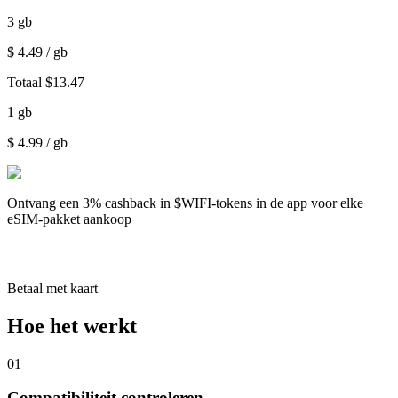
3
gb
$
4.49
/ gb
Totaal
$
13.47
1
gb
$
4.99
/ gb
Ontvang een
3% cashback
in $WIFI-tokens in de app voor elke
eSIM-pakket aankoop
Betaal met kaart
Hoe het werkt
01
Compatibiliteit controleren