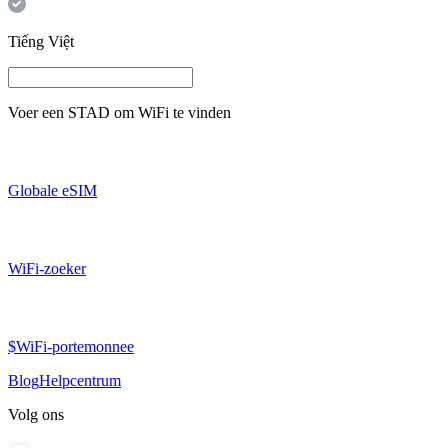
Tiếng Việt
Voer een
STAD
om WiFi te vinden
Globale eSIM
WiFi-zoeker
$WiFi-portemonnee
Blog
Helpcentrum
Volg ons