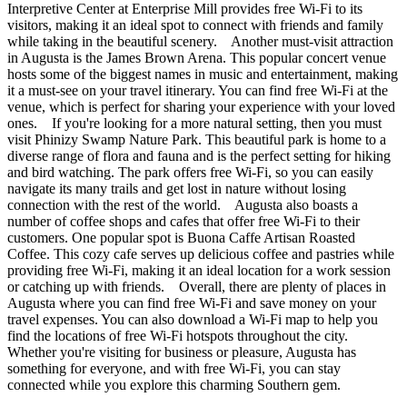
Interpretive Center at Enterprise Mill provides free Wi-Fi to its
visitors, making it an ideal spot to connect with friends and family
while taking in the beautiful scenery. Another must-visit attraction
in Augusta is the James Brown Arena. This popular concert venue
hosts some of the biggest names in music and entertainment, making
it a must-see on your travel itinerary. You can find free Wi-Fi at the
venue, which is perfect for sharing your experience with your loved
ones. If you're looking for a more natural setting, then you must
visit Phinizy Swamp Nature Park. This beautiful park is home to a
diverse range of flora and fauna and is the perfect setting for hiking
and bird watching. The park offers free Wi-Fi, so you can easily
navigate its many trails and get lost in nature without losing
connection with the rest of the world. Augusta also boasts a
number of coffee shops and cafes that offer free Wi-Fi to their
customers. One popular spot is Buona Caffe Artisan Roasted
Coffee. This cozy cafe serves up delicious coffee and pastries while
providing free Wi-Fi, making it an ideal location for a work session
or catching up with friends. Overall, there are plenty of places in
Augusta where you can find free Wi-Fi and save money on your
travel expenses. You can also download a Wi-Fi map to help you
find the locations of free Wi-Fi hotspots throughout the city.
Whether you're visiting for business or pleasure, Augusta has
something for everyone, and with free Wi-Fi, you can stay
connected while you explore this charming Southern gem.