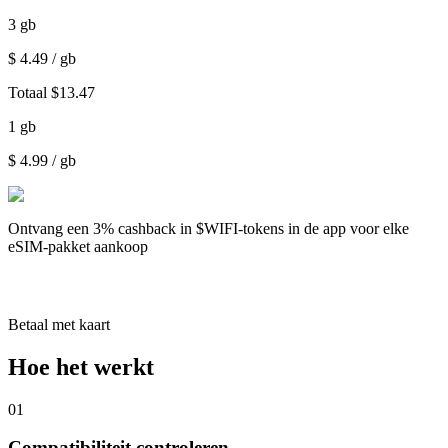
3
gb
$
4.49
/ gb
Totaal
$
13.47
1
gb
$
4.99
/ gb
Ontvang een
3% cashback
in $WIFI-tokens in de app voor elke
eSIM-pakket aankoop
Betaal met kaart
Hoe het werkt
01
Compatibiliteit controleren