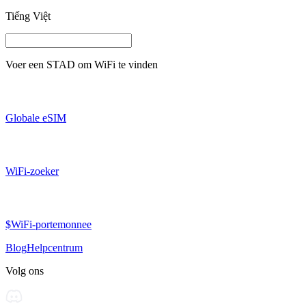
Tiếng Việt
Voer een
STAD
om WiFi te vinden
Globale eSIM
WiFi-zoeker
$WiFi-portemonnee
Blog
Helpcentrum
Volg ons