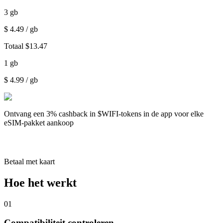
3
gb
$
4.49
/ gb
Totaal
$
13.47
1
gb
$
4.99
/ gb
Ontvang een
3% cashback
in $WIFI-tokens in de app voor elke
eSIM-pakket aankoop
Betaal met kaart
Hoe het werkt
01
Compatibiliteit controleren