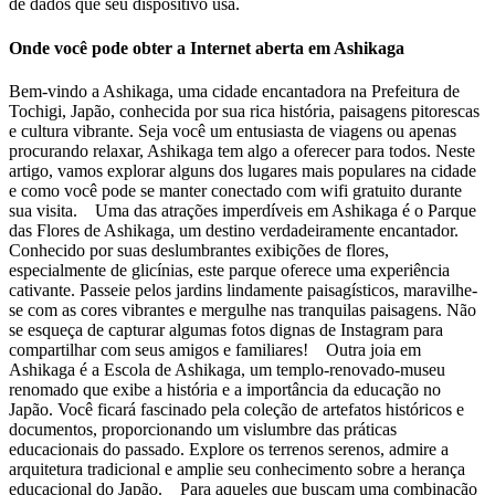
de dados que seu dispositivo usa.
Onde você pode obter a Internet aberta em Ashikaga
Bem-vindo a Ashikaga, uma cidade encantadora na Prefeitura de
Tochigi, Japão, conhecida por sua rica história, paisagens pitorescas
e cultura vibrante. Seja você um entusiasta de viagens ou apenas
procurando relaxar, Ashikaga tem algo a oferecer para todos. Neste
artigo, vamos explorar alguns dos lugares mais populares na cidade
e como você pode se manter conectado com wifi gratuito durante
sua visita. Uma das atrações imperdíveis em Ashikaga é o Parque
das Flores de Ashikaga, um destino verdadeiramente encantador.
Conhecido por suas deslumbrantes exibições de flores,
especialmente de glicínias, este parque oferece uma experiência
cativante. Passeie pelos jardins lindamente paisagísticos, maravilhe-
se com as cores vibrantes e mergulhe nas tranquilas paisagens. Não
se esqueça de capturar algumas fotos dignas de Instagram para
compartilhar com seus amigos e familiares! Outra joia em
Ashikaga é a Escola de Ashikaga, um templo-renovado-museu
renomado que exibe a história e a importância da educação no
Japão. Você ficará fascinado pela coleção de artefatos históricos e
documentos, proporcionando um vislumbre das práticas
educacionais do passado. Explore os terrenos serenos, admire a
arquitetura tradicional e amplie seu conhecimento sobre a herança
educacional do Japão. Para aqueles que buscam uma combinação