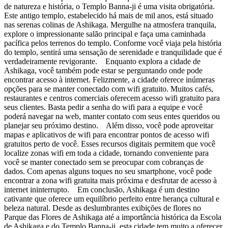
de natureza e história, o Templo Banna-ji é uma visita obrigatória.
Este antigo templo, estabelecido há mais de mil anos, está situado
nas serenas colinas de Ashikaga. Mergulhe na atmosfera tranquila,
explore o impressionante salão principal e faça uma caminhada
pacífica pelos terrenos do templo. Conforme você viaja pela história
do templo, sentirá uma sensação de serenidade e tranquilidade que é
verdadeiramente revigorante. Enquanto explora a cidade de
Ashikaga, você também pode estar se perguntando onde pode
encontrar acesso à internet. Felizmente, a cidade oferece inúmeras
opções para se manter conectado com wifi gratuito. Muitos cafés,
restaurantes e centros comerciais oferecem acesso wifi gratuito para
seus clientes. Basta pedir a senha do wifi para a equipe e você
poderá navegar na web, manter contato com seus entes queridos ou
planejar seu próximo destino. Além disso, você pode aproveitar
mapas e aplicativos de wifi para encontrar pontos de acesso wifi
gratuitos perto de você. Esses recursos digitais permitem que você
localize zonas wifi em toda a cidade, tornando conveniente para
você se manter conectado sem se preocupar com cobranças de
dados. Com apenas alguns toques no seu smartphone, você pode
encontrar a zona wifi gratuita mais próxima e desfrutar de acesso à
internet ininterrupto. Em conclusão, Ashikaga é um destino
cativante que oferece um equilíbrio perfeito entre herança cultural e
beleza natural. Desde as deslumbrantes exibições de flores no
Parque das Flores de Ashikaga até a importância histórica da Escola
de Ashikaga e do Templo Banna-ji, esta cidade tem muito a oferecer