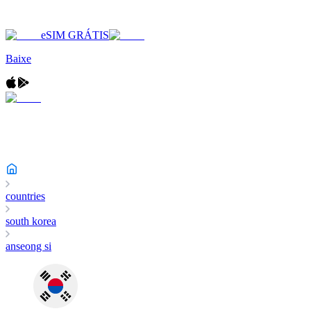
eSIM GRÁTIS
Baixe
countries
south korea
anseong si