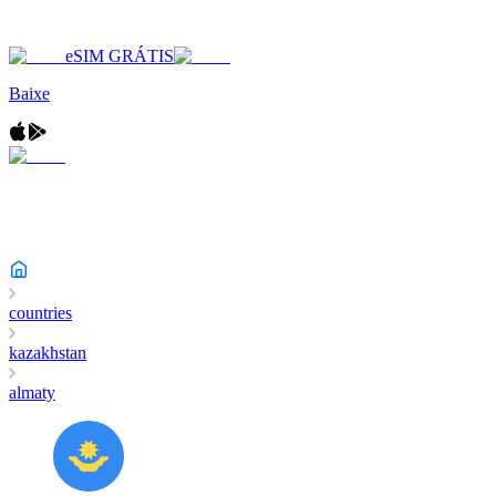
eSIM GRÁTIS
Baixe
countries
kazakhstan
almaty