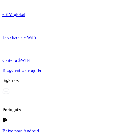
eSIM global
Localizor de WiFi
Carteira $WIFI
Blog
Centro de ajuda
Siga-nos
Português
Baixe para Android