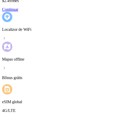
$2.49
/
mês
Continuar
Localizor de WiFi
Mapas offline
Bônus grátis
eSIM global
4G/LTE