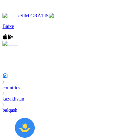
eSIM GRÁTIS
Baixe
countries
kazakhstan
balqash