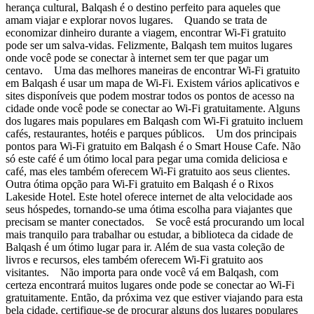
herança cultural, Balqash é o destino perfeito para aqueles que
amam viajar e explorar novos lugares. Quando se trata de
economizar dinheiro durante a viagem, encontrar Wi-Fi gratuito
pode ser um salva-vidas. Felizmente, Balqash tem muitos lugares
onde você pode se conectar à internet sem ter que pagar um
centavo. Uma das melhores maneiras de encontrar Wi-Fi gratuito
em Balqash é usar um mapa de Wi-Fi. Existem vários aplicativos e
sites disponíveis que podem mostrar todos os pontos de acesso na
cidade onde você pode se conectar ao Wi-Fi gratuitamente. Alguns
dos lugares mais populares em Balqash com Wi-Fi gratuito incluem
cafés, restaurantes, hotéis e parques públicos. Um dos principais
pontos para Wi-Fi gratuito em Balqash é o Smart House Cafe. Não
só este café é um ótimo local para pegar uma comida deliciosa e
café, mas eles também oferecem Wi-Fi gratuito aos seus clientes.
Outra ótima opção para Wi-Fi gratuito em Balqash é o Rixos
Lakeside Hotel. Este hotel oferece internet de alta velocidade aos
seus hóspedes, tornando-se uma ótima escolha para viajantes que
precisam se manter conectados. Se você está procurando um local
mais tranquilo para trabalhar ou estudar, a biblioteca da cidade de
Balqash é um ótimo lugar para ir. Além de sua vasta coleção de
livros e recursos, eles também oferecem Wi-Fi gratuito aos
visitantes. Não importa para onde você vá em Balqash, com
certeza encontrará muitos lugares onde pode se conectar ao Wi-Fi
gratuitamente. Então, da próxima vez que estiver viajando para esta
bela cidade, certifique-se de procurar alguns dos lugares populares