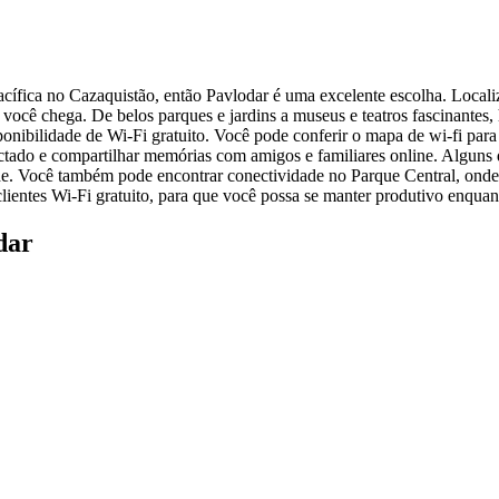
ífica no Cazaquistão, então Pavlodar é uma excelente escolha. Locali
você chega. De belos parques e jardins a museus e teatros fascinantes, 
sponibilidade de Wi-Fi gratuito. Você pode conferir o mapa de wi-fi par
onectado e compartilhar memórias com amigos e familiares online. Algu
ade. Você também pode encontrar conectividade no Parque Central, ond
entes Wi-Fi gratuito, para que você possa se manter produtivo enquanto 
dar