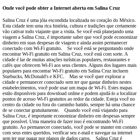
Onde você pode obter a Internet aberta em Salina Cruz
Salina Cruz é uma jóia escondida localizada no coração do México.
Esta cidade tem uma rica história, cultura e tradições que certamente
vão cativar todo viajante que a visita. Se você está planejando uma
viagem a Salina Cruz, é importante saber que você pode economizar
dinheiro em suas despesas de viagem e ainda assim permanecer
conectado com Wi-Fi gratuito. Se você está se perguntando onde
encontrar Wi-Fi gratuito em Salina Cruz, você está com sorte. A
cidade é lar de muitas atrações turísticas populares, restaurantes e
cafés que oferecem Wi-Fi aos seus clientes. Alguns dos lugares mais
populares para encontrar Wi-Fi gratuito em Salina Cruz incluem
Starbucks, McDonald's e KFC. Mas se você quer explorar a
cidade e permanecer conectado sem ter que gastar dinheiro nestes
estabelecimentos, você pode usar um mapa de Wi-Fi. Estes mapas
estão disponíveis para download online e podem ajudá-lo a localizar
pontos de acesso Wi-Fi gratuitos ao redor da cidade. Esteja você no
centro da cidade ou fora do caminho batido, sempre há uma chance
de se conectar gratuitamente. Quando você está viajando para
Salina Cruz, é importante economizar dinheiro em despesas sempre
que possível. Uma maneira de fazer isso é encontrando Wi-Fi
gratuito. Ao permanecer conectado, você pode se manter em contato
com seus entes queridos, verificar seu e-mail e navegar na internet
sem ter que pagar por planos de dados caros. Salina Cruz é