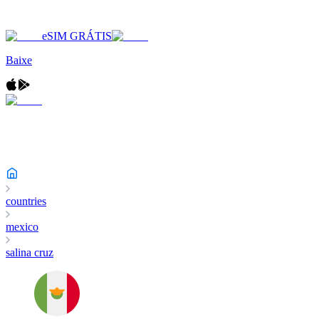
eSIM GRÁTIS
Baixe
countries
mexico
salina cruz