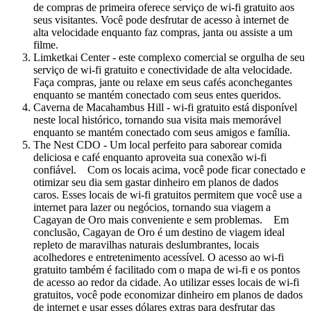
de compras de primeira oferece serviço de wi-fi gratuito aos
seus visitantes. Você pode desfrutar de acesso à internet de
alta velocidade enquanto faz compras, janta ou assiste a um
filme.
Limketkai Center - este complexo comercial se orgulha de seu
serviço de wi-fi gratuito e conectividade de alta velocidade.
Faça compras, jante ou relaxe em seus cafés aconchegantes
enquanto se mantém conectado com seus entes queridos.
Caverna de Macahambus Hill - wi-fi gratuito está disponível
neste local histórico, tornando sua visita mais memorável
enquanto se mantém conectado com seus amigos e família.
The Nest CDO - Um local perfeito para saborear comida
deliciosa e café enquanto aproveita sua conexão wi-fi
confiável. Com os locais acima, você pode ficar conectado e
otimizar seu dia sem gastar dinheiro em planos de dados
caros. Esses locais de wi-fi gratuitos permitem que você use a
internet para lazer ou negócios, tornando sua viagem a
Cagayan de Oro mais conveniente e sem problemas. Em
conclusão, Cagayan de Oro é um destino de viagem ideal
repleto de maravilhas naturais deslumbrantes, locais
acolhedores e entretenimento acessível. O acesso ao wi-fi
gratuito também é facilitado com o mapa de wi-fi e os pontos
de acesso ao redor da cidade. Ao utilizar esses locais de wi-fi
gratuitos, você pode economizar dinheiro em planos de dados
de internet e usar esses dólares extras para desfrutar das