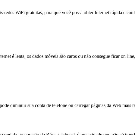
às redes WiFi gratuitas, para que você possa obter Internet rápida e con
nternet é lenta, os dados móveis são caros ou não consegue ficar on-lin
e diminuir sua conta de telefone ou carregar páginas da Web mais ra
scondida no coração da Rússia. Izhevsk é uma cidade que não só transbo