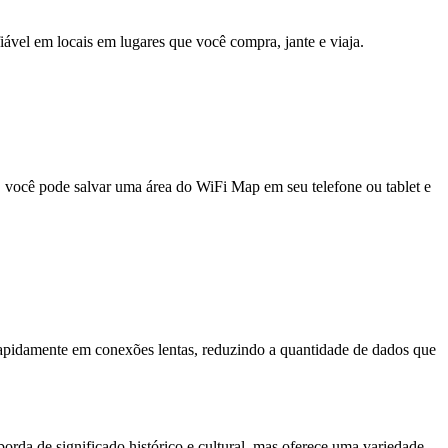
fiável em locais em lugares que você compra, jante e viaja.
e, você pode salvar uma área do WiFi Map em seu telefone ou tablet e
pidamente em conexões lentas, reduzindo a quantidade de dados que
rda de significado histórico e cultural, mas oferece uma variedade