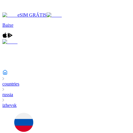
eSIM GRÁTIS
Baixe
countries
russia
izhevsk