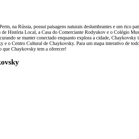
rm, na Rússia, possui paisagens naturais deslumbrantes e um rico patr
useu de História Local, a Casa do Comerciante Rodyukov e o Colégio M
rocurando se manter conectado enquanto explora a cidade, Chaykovsky te
 e o Centro Cultural de Chaykovsky. Para um mapa interativo de todo
 o que Chaykovsky tem a oferecer!
kovsky