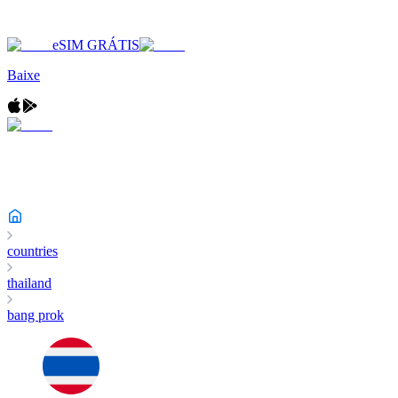
eSIM GRÁTIS
Baixe
countries
thailand
bang prok