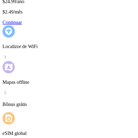
$24.99/ano
$2.49
/
mês
Continuar
Localizor de WiFi
Mapas offline
Bônus grátis
eSIM global