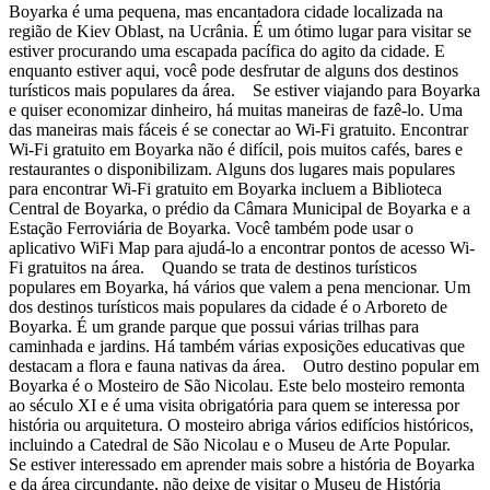
Boyarka é uma pequena, mas encantadora cidade localizada na
região de Kiev Oblast, na Ucrânia. É um ótimo lugar para visitar se
estiver procurando uma escapada pacífica do agito da cidade. E
enquanto estiver aqui, você pode desfrutar de alguns dos destinos
turísticos mais populares da área. Se estiver viajando para Boyarka
e quiser economizar dinheiro, há muitas maneiras de fazê-lo. Uma
das maneiras mais fáceis é se conectar ao Wi-Fi gratuito. Encontrar
Wi-Fi gratuito em Boyarka não é difícil, pois muitos cafés, bares e
restaurantes o disponibilizam. Alguns dos lugares mais populares
para encontrar Wi-Fi gratuito em Boyarka incluem a Biblioteca
Central de Boyarka, o prédio da Câmara Municipal de Boyarka e a
Estação Ferroviária de Boyarka. Você também pode usar o
aplicativo WiFi Map para ajudá-lo a encontrar pontos de acesso Wi-
Fi gratuitos na área. Quando se trata de destinos turísticos
populares em Boyarka, há vários que valem a pena mencionar. Um
dos destinos turísticos mais populares da cidade é o Arboreto de
Boyarka. É um grande parque que possui várias trilhas para
caminhada e jardins. Há também várias exposições educativas que
destacam a flora e fauna nativas da área. Outro destino popular em
Boyarka é o Mosteiro de São Nicolau. Este belo mosteiro remonta
ao século XI e é uma visita obrigatória para quem se interessa por
história ou arquitetura. O mosteiro abriga vários edifícios históricos,
incluindo a Catedral de São Nicolau e o Museu de Arte Popular.
Se estiver interessado em aprender mais sobre a história de Boyarka
e da área circundante, não deixe de visitar o Museu de História