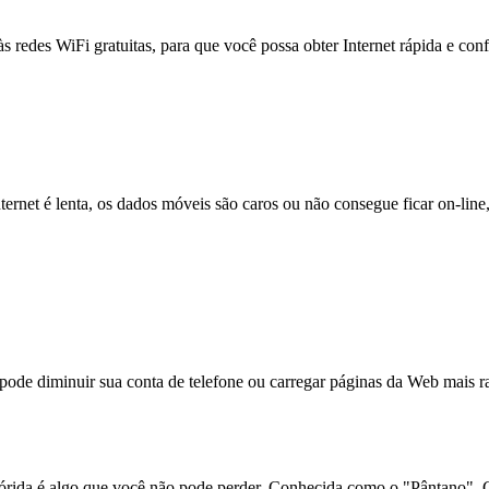
às redes WiFi gratuitas, para que você possa obter Internet rápida e con
nternet é lenta, os dados móveis são caros ou não consegue ficar on-lin
e diminuir sua conta de telefone ou carregar páginas da Web mais ra
lórida é algo que você não pode perder. Conhecida como o "Pântano", Gai