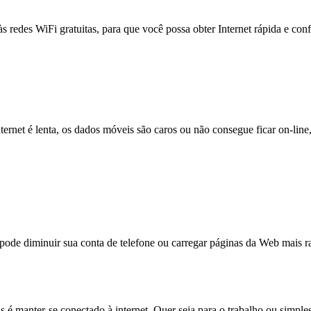
às redes WiFi gratuitas, para que você possa obter Internet rápida e con
nternet é lenta, os dados móveis são caros ou não consegue ficar on-lin
e diminuir sua conta de telefone ou carregar páginas da Web mais ra
s é manter-se conectado à internet. Quer seja para o trabalho ou simpl