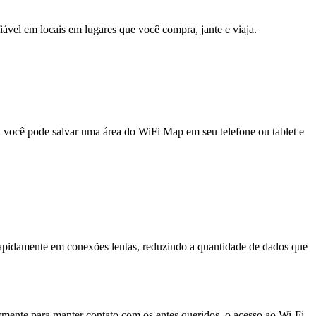
fiável em locais em lugares que você compra, jante e viaja.
e, você pode salvar uma área do WiFi Map em seu telefone ou tablet e
pidamente em conexões lentas, reduzindo a quantidade de dados que
esmente para manter contato com os entes queridos, o acesso ao Wi-Fi