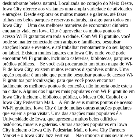
deslumbrante beleza natural. Localizada no coração do Meio-Oeste,
Iowa City oferece aos visitantes uma ampla variedade de atividades
e atrações. Desde explorar os muitos museus e galerias, até fazer
trilhas nos belos parques e reservas naturais, há algo para todos em
Iowa City. Uma das melhores maneiras de economizar dinheiro
enquanto viaja em Iowa City é aproveitar os muitos pontos de
acesso Wi-Fi gratuitos em toda a cidade. Com Wi-Fi gratuito, você
pode se manter conectado com amigos e familiares, pesquisar
atrações locais e eventos, e até trabalhar remotamente do seu laptop
ou tablet. Existem muitos lugares em Iowa City onde você pode
encontrar Wi-Fi gratuito, incluindo cafeterias, bibliotecas, parques e
prédios públicos. Se você está procurando um ótimo mapa de Wi-
Fi de Iowa City, existem muitos recursos disponíveis online. Uma
opção popular é um site que permite pesquisar pontos de acesso Wi-
Fi gratuitos por localização, para que você possa encontrar
facilmente os melhores pontos de conexão, não importa onde esteja
na cidade. Alguns dos lugares mais populares com Wi-Fi gratuito em
Iowa City incluem a biblioteca pública, o Museu Old Capitol e o
Iowa City Pedestrian Mall. Além de seus muitos pontos de acesso
Wi-Fi gratuitos, Iowa City é lar de muitas outras atrações populares
que valem a pena visitar. Uma das atrações mais populares é a
Universidade de Iowa, que apresenta muitos belos edifícios
históricos, museus e galerias. Outras atrações populares em Iowa
City incluem o Iowa City Pedestrian Mall, o Iowa City Farmers
Market e o Iowa City Jazz Festival. Não importa quais sejam seus