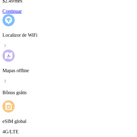
$2.49
/
mês
Continuar
Localizor de WiFi
Mapas offline
Bônus grátis
eSIM global
4G/LTE