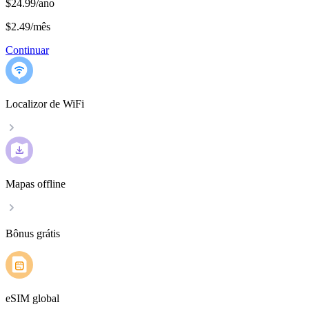
$24.99/ano
$2.49
/
mês
Continuar
Localizor de WiFi
Mapas offline
Bônus grátis
eSIM global