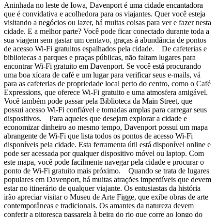
Aninhada no leste de Iowa, Davenport é uma cidade encantadora
que é convidativa e acolhedora para os viajantes. Quer você esteja
visitando a negócios ou lazer, há muitas coisas para ver e fazer nesta
cidade. E a melhor parte? Você pode ficar conectado durante toda a
sua viagem sem gastar um centavo, graças à abundância de pontos
de acesso Wi-Fi gratuitos espalhados pela cidade. De cafeterias e
bibliotecas a parques e praças públicas, não faltam lugares para
encontrar Wi-Fi gratuito em Davenport. Se você está procurando
uma boa xícara de café e um lugar para verificar seus e-mails, vá
para as cafeterias de propriedade local perto do centro, como o Café
Expressions, que oferece Wi-Fi gratuito e uma atmosfera amigável.
Você também pode passar pela Biblioteca da Main Street, que
possui acesso Wi-Fi confiável e tomadas amplas para carregar seus
dispositivos. Para aqueles que desejam explorar a cidade e
economizar dinheiro ao mesmo tempo, Davenport possui um mapa
abrangente de Wi-Fi que lista todos os pontos de acesso Wi-Fi
disponíveis pela cidade. Esta ferramenta útil está disponível online e
pode ser acessada por qualquer dispositivo móvel ou laptop. Com
este mapa, você pode facilmente navegar pela cidade e procurar o
ponto de Wi-Fi gratuito mais próximo. Quando se trata de lugares
populares em Davenport, há muitas atrações imperdíveis que devem
estar no itinerário de qualquer viajante. Os entusiastas da história
irão apreciar visitar o Museu de Arte Figge, que exibe obras de arte
contemporâneas e tradicionais. Os amantes da natureza devem
conferir a pitoresca passarela à beira do rio que corre ao longo do