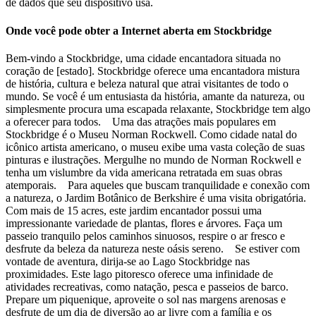
de dados que seu dispositivo usa.
Onde você pode obter a Internet aberta em Stockbridge
Bem-vindo a Stockbridge, uma cidade encantadora situada no
coração de [estado]. Stockbridge oferece uma encantadora mistura
de história, cultura e beleza natural que atrai visitantes de todo o
mundo. Se você é um entusiasta da história, amante da natureza, ou
simplesmente procura uma escapada relaxante, Stockbridge tem algo
a oferecer para todos. Uma das atrações mais populares em
Stockbridge é o Museu Norman Rockwell. Como cidade natal do
icônico artista americano, o museu exibe uma vasta coleção de suas
pinturas e ilustrações. Mergulhe no mundo de Norman Rockwell e
tenha um vislumbre da vida americana retratada em suas obras
atemporais. Para aqueles que buscam tranquilidade e conexão com
a natureza, o Jardim Botânico de Berkshire é uma visita obrigatória.
Com mais de 15 acres, este jardim encantador possui uma
impressionante variedade de plantas, flores e árvores. Faça um
passeio tranquilo pelos caminhos sinuosos, respire o ar fresco e
desfrute da beleza da natureza neste oásis sereno. Se estiver com
vontade de aventura, dirija-se ao Lago Stockbridge nas
proximidades. Este lago pitoresco oferece uma infinidade de
atividades recreativas, como natação, pesca e passeios de barco.
Prepare um piquenique, aproveite o sol nas margens arenosas e
desfrute de um dia de diversão ao ar livre com a família e os