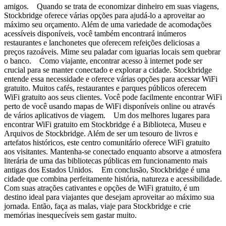
amigos. Quando se trata de economizar dinheiro em suas viagens,
Stockbridge oferece várias opções para ajudá-lo a aproveitar ao
máximo seu orçamento. Além de uma variedade de acomodações
acessíveis disponíveis, você também encontrará inúmeros
restaurantes e lanchonetes que oferecem refeições deliciosas a
preços razoáveis. Mime seu paladar com iguarias locais sem quebrar
o banco. Como viajante, encontrar acesso à internet pode ser
crucial para se manter conectado e explorar a cidade. Stockbridge
entende essa necessidade e oferece várias opções para acessar WiFi
gratuito. Muitos cafés, restaurantes e parques públicos oferecem
WiFi gratuito aos seus clientes. Você pode facilmente encontrar WiFi
perto de você usando mapas de WiFi disponíveis online ou através
de vários aplicativos de viagem. Um dos melhores lugares para
encontrar WiFi gratuito em Stockbridge é a Biblioteca, Museu e
Arquivos de Stockbridge. Além de ser um tesouro de livros e
artefatos históricos, este centro comunitário oferece WiFi gratuito
aos visitantes. Mantenha-se conectado enquanto absorve a atmosfera
literária de uma das bibliotecas públicas em funcionamento mais
antigas dos Estados Unidos. Em conclusão, Stockbridge é uma
cidade que combina perfeitamente história, natureza e acessibilidade.
Com suas atrações cativantes e opções de WiFi gratuito, é um
destino ideal para viajantes que desejam aproveitar ao máximo sua
jornada. Então, faça as malas, viaje para Stockbridge e crie
memórias inesquecíveis sem gastar muito.