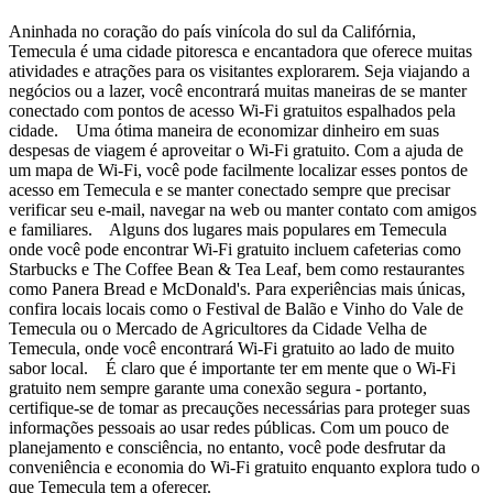
Aninhada no coração do país vinícola do sul da Califórnia,
Temecula é uma cidade pitoresca e encantadora que oferece muitas
atividades e atrações para os visitantes explorarem. Seja viajando a
negócios ou a lazer, você encontrará muitas maneiras de se manter
conectado com pontos de acesso Wi-Fi gratuitos espalhados pela
cidade. Uma ótima maneira de economizar dinheiro em suas
despesas de viagem é aproveitar o Wi-Fi gratuito. Com a ajuda de
um mapa de Wi-Fi, você pode facilmente localizar esses pontos de
acesso em Temecula e se manter conectado sempre que precisar
verificar seu e-mail, navegar na web ou manter contato com amigos
e familiares. Alguns dos lugares mais populares em Temecula
onde você pode encontrar Wi-Fi gratuito incluem cafeterias como
Starbucks e The Coffee Bean & Tea Leaf, bem como restaurantes
como Panera Bread e McDonald's. Para experiências mais únicas,
confira locais locais como o Festival de Balão e Vinho do Vale de
Temecula ou o Mercado de Agricultores da Cidade Velha de
Temecula, onde você encontrará Wi-Fi gratuito ao lado de muito
sabor local. É claro que é importante ter em mente que o Wi-Fi
gratuito nem sempre garante uma conexão segura - portanto,
certifique-se de tomar as precauções necessárias para proteger suas
informações pessoais ao usar redes públicas. Com um pouco de
planejamento e consciência, no entanto, você pode desfrutar da
conveniência e economia do Wi-Fi gratuito enquanto explora tudo o
que Temecula tem a oferecer.