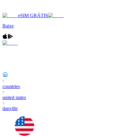
eSIM GRÁTIS
Baixe
countries
united states
danville